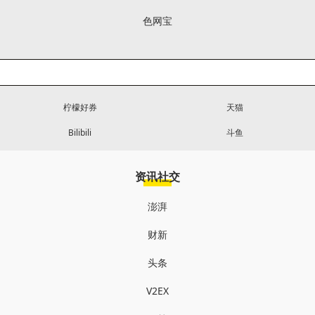
色网宝
柠檬好券
天猫
Bilibili
斗鱼
资讯社交
澎湃
财新
头条
V2EX