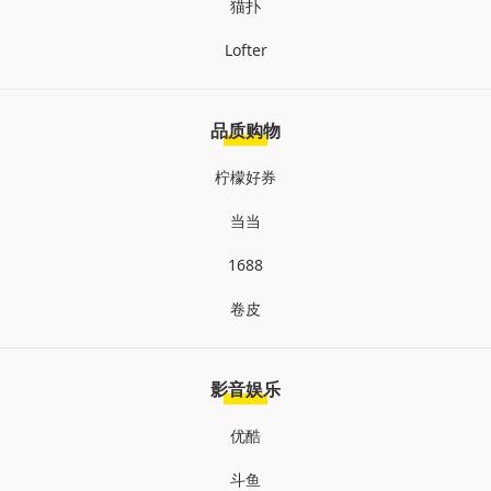
猫扑
Lofter
品质购物
柠檬好券
当当
1688
卷皮
影音娱乐
优酷
斗鱼