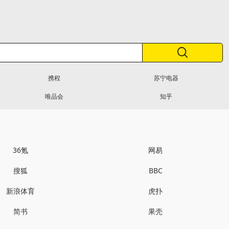
携程
苏宁电器
唯品会
知乎
36氪
网易
搜狐
BBC
新浪体育
虎扑
简书
果壳