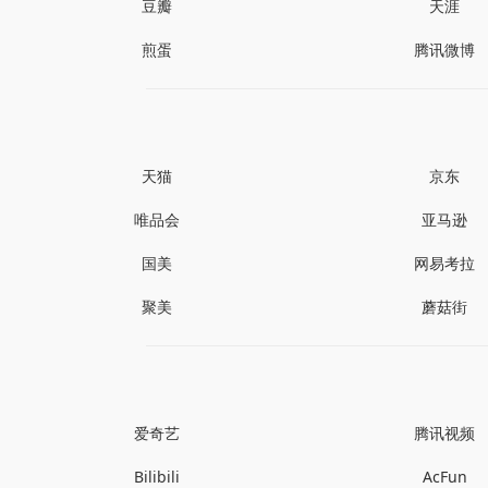
豆瓣
天涯
煎蛋
腾讯微博
天猫
京东
唯品会
亚马逊
国美
网易考拉
聚美
蘑菇街
爱奇艺
腾讯视频
Bilibili
AcFun