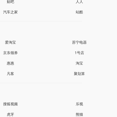
贴吧
人人
汽车之家
站酷
爱淘宝
苏宁电器
京东领券
1号店
惠惠
淘宝
凡客
聚划算
搜狐视频
乐视
虎牙
熊猫